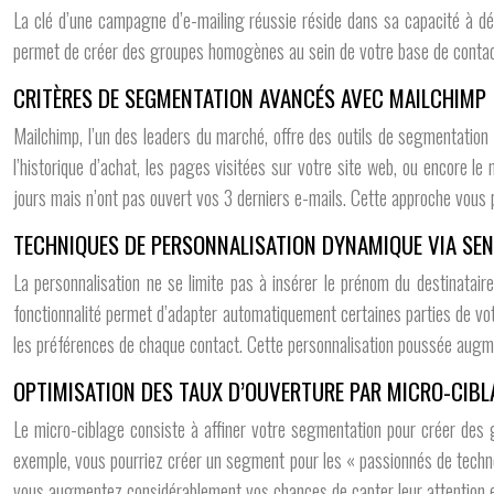
La clé d’une campagne d’e-mailing réussie réside dans sa capacité à dé
permet de créer des groupes homogènes au sein de votre base de contacts,
CRITÈRES DE SEGMENTATION AVANCÉS AVEC MAILCHIMP
Mailchimp, l’un des leaders du marché, offre des outils de segmentation
l’historique d’achat, les pages visitées sur votre site web, ou encore 
jours mais n’ont pas ouvert vos 3 derniers e-mails. Cette approche vous 
TECHNIQUES DE PERSONNALISATION DYNAMIQUE VIA SE
La personnalisation ne se limite pas à insérer le prénom du destinataire
fonctionnalité permet d’adapter automatiquement certaines parties de votr
les préférences de chaque contact. Cette personnalisation poussée augme
OPTIMISATION DES TAUX D’OUVERTURE PAR MICRO-CIBL
Le micro-ciblage consiste à affiner votre segmentation pour créer des 
exemple, vous pourriez créer un segment pour les « passionnés de techn
vous augmentez considérablement vos chances de capter leur attention 