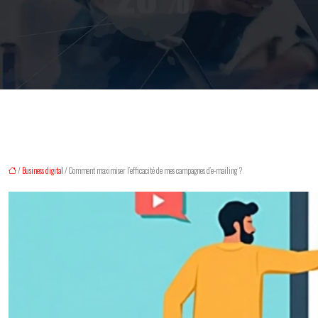
/
Business digital
/ Comment maximiser l’efficacité de mes campagnes d’e-mailing ?