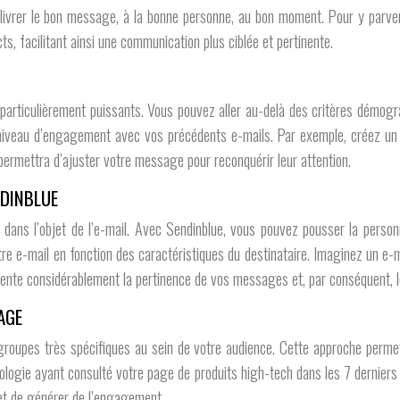
livrer le bon message, à la bonne personne, au bon moment. Pour y parveni
 facilitant ainsi une communication plus ciblée et pertinente.
 particulièrement puissants. Vous pouvez aller au-delà des critères démog
le niveau d’engagement avec vos précédents e-mails. Par exemple, créez un
permettra d’ajuster votre message pour reconquérir leur attention.
NDINBLUE
 dans l’objet de l’e-mail. Avec Sendinblue, vous pouvez pousser la personn
e e-mail en fonction des caractéristiques du destinataire. Imaginez un e-mai
nte considérablement la pertinence de vos messages et, par conséquent, le
AGE
groupes très spécifiques au sein de votre audience. Cette approche perme
ologie ayant consulté votre page de produits high-tech dans les 7 dernier
et de générer de l’engagement.